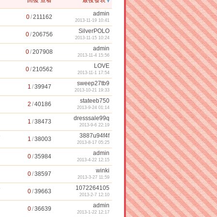
回復
查看
最後發表
admin
0
/
211162
2013-11-19 10:41
SilverPOLO
0
/
206756
2013-11-15 10:24
admin
0
/
207908
2013-11-4 15:56
LOVE
0
/
210562
2013-11-1 17:54
sweep27tb9
1
/
39947
2013-10-21 19:33
stateeb750
2
/
40186
2013-9-24 01:14
dresssale99q
1
/
38473
2013-9-6 22:19
5
3887u94f4f
1
/
38003
2013-8-17 05:25
admin
0
/
35984
2013-4-22 12:15
winki
0
/
38597
2013-3-27 11:59
5
1072264105
0
/
39663
2013-2-7 12:10
admin
0
/
36639
2013-1-22 12:17