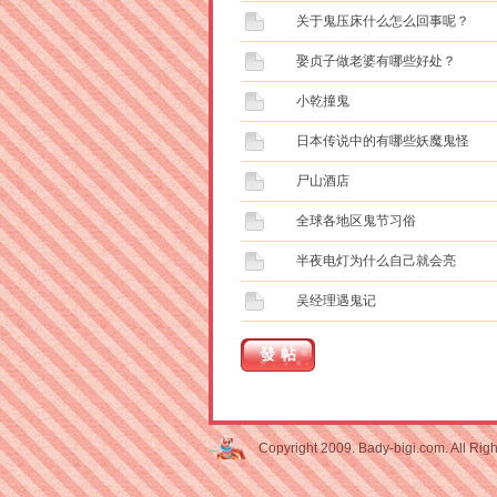
关于鬼压床什么怎么回事呢？
娶贞子做老婆有哪些好处？
小乾撞鬼
日本传说中的有哪些妖魔鬼怪
尸山酒店
全球各地区鬼节习俗
半夜电灯为什么自己就会亮
吴经理遇鬼记
發帖
Copyright 2009. Bady-bigi.com. All Rig