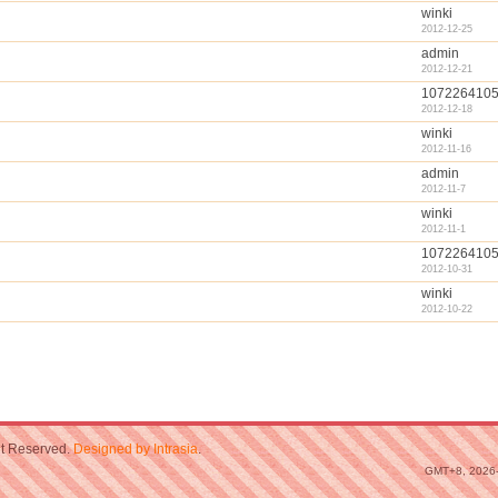
winki
2012-12-25
admin
2012-12-21
107226410
2012-12-18
winki
2012-11-16
admin
2012-11-7
winki
2012-11-1
107226410
2012-10-31
winki
2012-10-22
ht Reserved.
Designed by Intrasia
.
GMT+8, 2026-