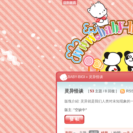
BABY-BIGI
» 灵异怪谈
灵异怪谈
[
53
主題 / 8 回復 ]
RS
版塊介紹: 灵异就是我们人类对未知现象
版主: *空缺中*
發帖