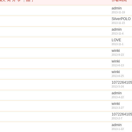
兩天
周
月
季
|
熱門
作者/時間
admin
2013-11-19
SilverPOLO
2013-11-15
admin
2013-11-4
LOVE
2013-11-1
winki
2013-9-23
winki
2013-6-13
winki
2013-6-25
107226410
2013-5-24
admin
2013-4-22
winki
2013-3-27
107226410
2013-2-7
admin
2013-1-22