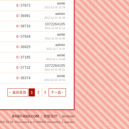
winki
0
/
37872
2012-12-25 12:24
admin
0
/
36991
2012-12-21 10:39
5
1072264105
0
/
38733
2012-12-18 11:12
winki
0
/
37934
2012-11-16 11:40
admin
0
/
36925
2012-11-7 11:32
winki
0
/
37185
2012-11-1 10:48
5
1072264105
0
/
37732
2012-10-31 09:51
winki
0
/
36374
2012-10-22 10:53
返回首頁
1
2
3
下一頁
BABY-BIGI.COM
|
聯繫我們
|
Archiver
8-9 20:28,
Processed in 0.008456 second(s), 2 queries
.