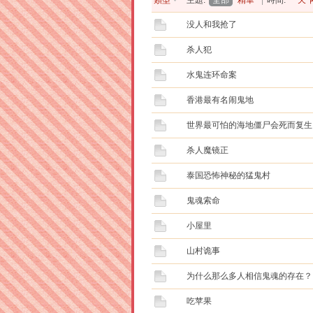
類型
主題:
全部
精華
|
時間:
一天
没人和我抢了
杀人犯
水鬼连环命案
香港最有名闹鬼地
世界最可怕的海地僵尸会死而复生
杀人魔镜正
泰国恐怖神秘的猛鬼村
鬼魂索命
小屋里
山村诡事
为什么那么多人相信鬼魂的存在？
吃苹果