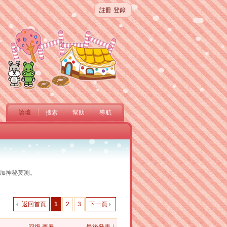
註冊
登錄
論壇
搜索
幫助
導航
更加神秘莫测。
返回首頁
1
2
3
下一頁