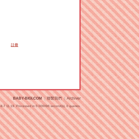
註冊
BABY-BIGI.COM
|
聯繫我們
|
Archiver
8-7 11:19,
Processed in 0.006096 second(s), 0 queries
.