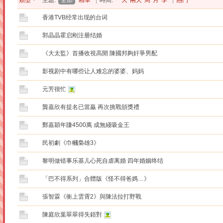
類型
主題:
全部
精華
|
時間:
一天
兩天
周
月
季
|
熱門
香港TVB经常出现的台词
郭晶晶霍启刚注册结婚
《大太監》首播收視高開 陳國邦夠奸爭男配
影视剧中有哪些让人难忘的婆婆、妈妈
元芳很忙
龔嘉欣有提名已當贏 再次挑戰頒獎禮
鄭嘉穎年賺4500萬 成無綫吸金王
民初劇《巾幗梟雄3》
黎明做错事乐基儿心死自虐离婚 四年婚姻终结
「巴不得系列」合體版《怪不得爸媽…》
張智霖《衝上雲霄2》與陳法拉打野戰
陳庭欣葉翠翠得失錯對