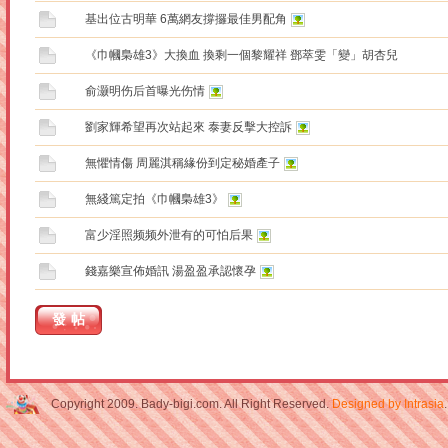
基出位古明華 6萬網友撐攞最佳男配角
《巾幗梟雄3》大換血 換剩一個黎耀祥 鄧萃雯「變」胡杏兒
俞灏明伤后首曝光伤情
劉家輝希望再次站起來 泰妻反擊大控訴
無懼情傷 周麗淇稱緣份到定秘婚產子
無綫篤定拍《巾幗梟雄3》
富少淫照频频外泄有的可怕后果
錢嘉樂宣佈婚訊 湯盈盈承認懷孕
發帖
Copyright 2009. Bady-bigi.com. All Right Reserved.
Designed by Intrasia
.