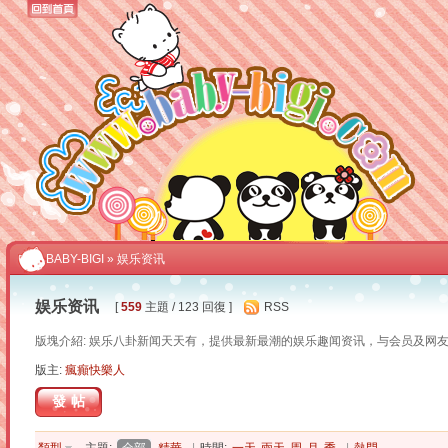
BABY-BIGI
» 娱乐资讯
娱乐资讯
[
559
主題 / 123 回復 ]
RSS
版塊介紹: 娱乐八卦新闻天天有，提供最新最潮的娱乐趣闻资讯，与会员及网友
版主:
瘋癲快樂人
發帖