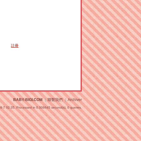
註冊
BABY-BIGI.COM
|
聯繫我們
|
Archiver
8-7 02:35,
Processed in 0.006645 second(s), 0 queries
.