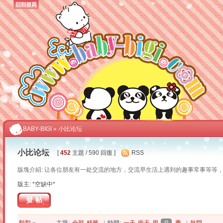
BABY-BIGI
» 小比论坛
小比论坛
[
452
主題 / 590 回復 ]
RSS
版塊介紹: 让各位朋友有一处交流的地方，交流早生活上遇到的趣事常事等等
版主: *空缺中*
發帖