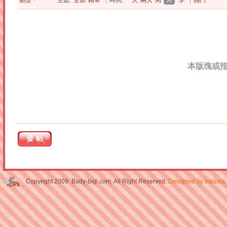
類型
主題:
全部
精華
|
時間:
一天
兩天
周
月
季
|
熱門
本版塊或
發帖
Copyright 2009. Bady-bigi.com. All Right Reserved.
Designed by Intrasia
.