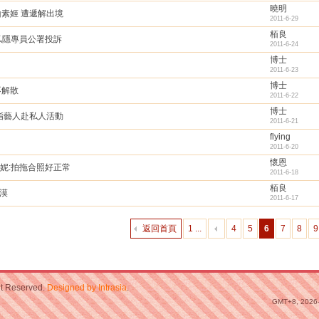
曉明
素姬 遭遞解出境
2011-6-29
栢良
7私隱專員公署投訴
2011-6-24
博士
2011-6-23
博士
不解散
2011-6-22
博士
指藝人赴私人活動
2011-6-21
flying
2011-6-20
懷恩
亦妮:拍拖合照好正常
2011-6-18
栢良
漠
2011-6-17
返回首頁
1 ...
4
5
6
7
8
9
ht Reserved.
Designed by Intrasia
.
GMT+8, 2026-