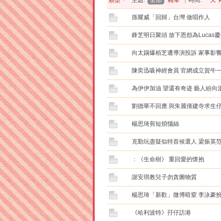
類型
主題:
全部
精華
|
時間:
一天
孫耀威「回歸」台灣 做唱作人
鋒芝明日聚頭 放下恩怨為Lucas
向太踢爆栢芝遭導演投訴 家事影
陳奕迅吸神經會員 官網成立賀牛
為伊伊加油 望還有奇迹 藝人紛向
劉德華不回應 與朱麗倩建寺求生
楊思琦剪短煩惱絲
克勤玩盡疑似特首候選人 梁振英
﹕《生命樹》 重回愛的懷抱
謝安琪教兒子勿貪圖物質
楊思琦「新歡」微博暗窒 李泳豪
《哈利波特》孖仔訪港