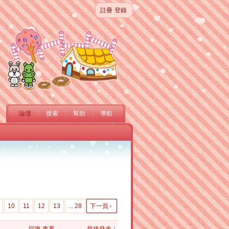
註冊
登錄
論壇
搜索
幫助
導航
10
11
12
13
... 28
下一頁