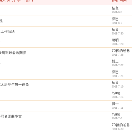
兩天
周
月
季
|
熱門
作者/時間
栢良
2011-8-5
懷恩
慶生
2011-8-1
栢良
響工作情緒
2011-7-30
曉明
一
2011-7-29
70後的爸爸
溫州遇難者送關懷
2011-7-28
博士
仔
2011-7-22
懷恩
2011-7-21
栢良
范太唐英年無一倖免
2011-7-19
flying
2011-7-14
博士
2011-7-11
flying
扮弱者歪曲事實
2011-7-6
70後的爸爸
2011-6-30