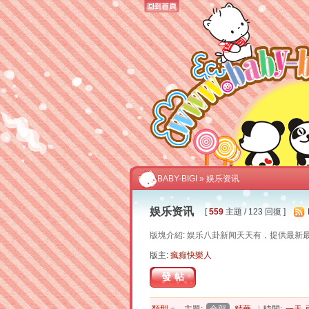
BABY-BIGI
» 娱乐资讯
娱乐资讯
[
559
主題 / 123 回復 ]
版塊介紹: 娱乐八卦新闻天天有，提供最新
版主:
瘋癲快樂人
發帖