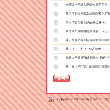
楊紫瓊永不准入境緬甸 新片飾昂山
黃宗澤胡杏兒王浩信陳自瑤 6•2
黃宗澤豁出去 願為藝術全裸演出
吳尊宣布脫離飛輪海 組合三人行
陳志雲今受審 朋友論辯貪罪 律師
林二汶——不止一個表演者
專黐太子爺 拒認貪錢濫交 3號許
陳小春《鴻門宴》劇組遇暴雨困沙
發帖
Copyright 2009. Bady-bigi.com. All Rig