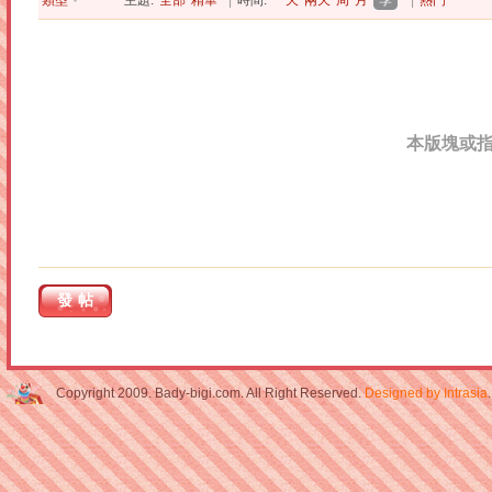
類型
主題:
全部
精華
|
時間:
一天
兩天
周
月
季
|
熱門
本版塊或
發帖
Copyright 2009. Bady-bigi.com. All Right Reserved.
Designed by Intrasia
.