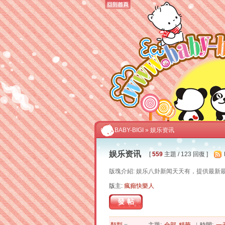
BABY-BIGI
» 娱乐资讯
娱乐资讯
[
559
主題 / 123 回復 ]
版塊介紹: 娱乐八卦新闻天天有，提供最新
版主:
瘋癲快樂人
發帖