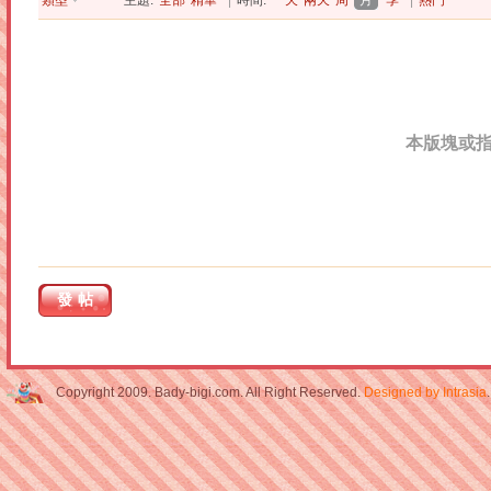
類型
主題:
全部
精華
|
時間:
一天
兩天
周
月
季
|
熱門
本版塊或
發帖
Copyright 2009. Bady-bigi.com. All Right Reserved.
Designed by Intrasia
.