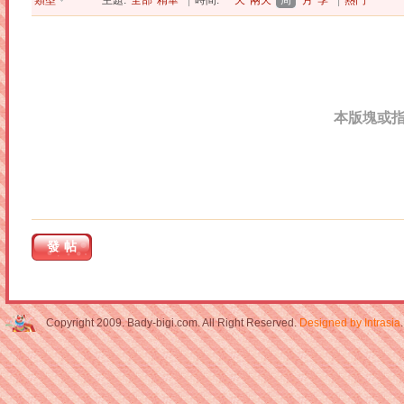
類型
主題:
全部
精華
|
時間:
一天
兩天
周
月
季
|
熱門
本版塊或
發帖
Copyright 2009. Bady-bigi.com. All Right Reserved.
Designed by Intrasia
.