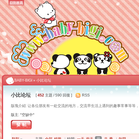
BABY-BIGI
» 小比论坛
小比论坛
[
452
主題 / 590 回復 ]
RSS
版塊介紹: 让各位朋友有一处交流的地方，交流早生活上遇到的趣事常事等等
版主: *空缺中*
發帖